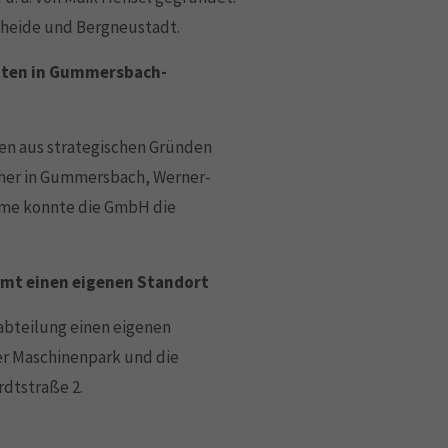
enheide und Bergneustadt.
tten in Gummersbach-
en aus strategischen Gründen
her in Gummersbach, Werner-
hme konnte die GmbH die
mmt einen eigenen Standort
bteilung einen eigenen
er Maschinenpark und die
dtstraße 2.