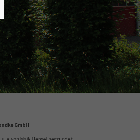
 Bondke GmbH
u. a. von Maik Hensel gegründet.